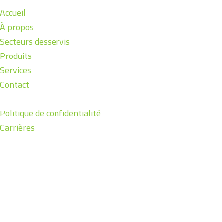
Accueil
À propos
Secteurs desservis
Produits
Services
Contact
Politique de confidentialité
Carrières
O-m6 Technologies Inc.
14 163, Route 117, Suite 90
Mirabel (Quebec) J7J 1M3
Canada