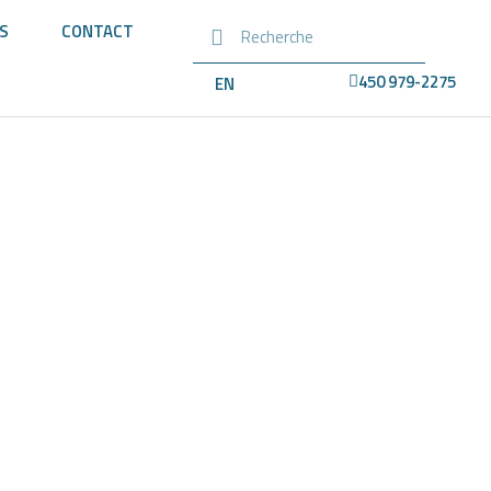
ES
CONTACT
450 979-2275
EN