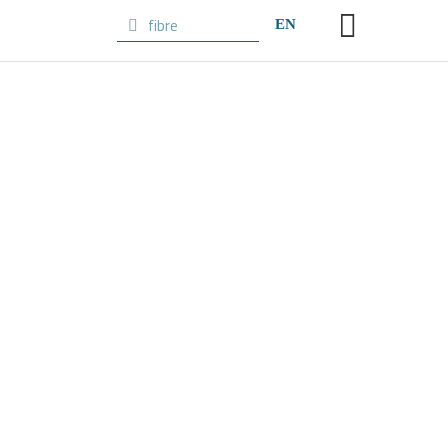
EN
Câbles multifibres
extérieurs