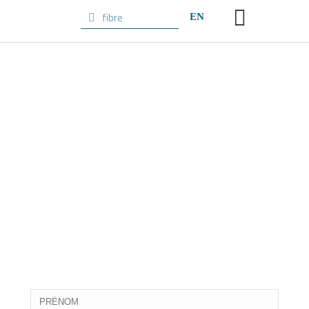
EN
Restez
connecté !
Abonnez-vous à l'infolettre