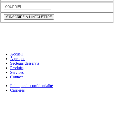
S'INSCRIRE À L'INFOLETTRE
Accueil
À propos
Secteurs desservis
Produits
Services
Contact
Politique de confidentialité
Carrières
O-m6 Technologies Inc.
14 163, Route 117, Suite 90